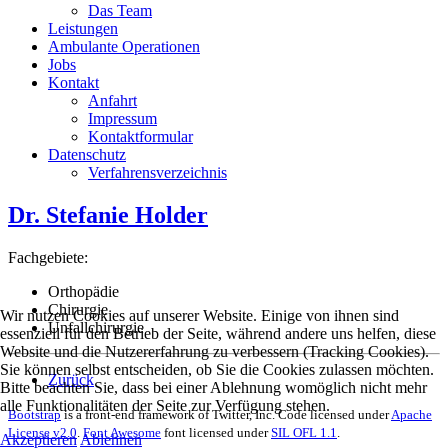
Das Team
Leistungen
Ambulante Operationen
Jobs
Kontakt
Anfahrt
Impressum
Kontaktformular
Datenschutz
Verfahrensverzeichnis
Dr. Stefanie Holder
Fachgebiete:
Orthopädie
Chirurgie
Wir nutzen Cookies auf unserer Website. Einige von ihnen sind
Unfallchirurgie
essenziell für den Betrieb der Seite, während andere uns helfen, diese
Website und die Nutzererfahrung zu verbessern (Tracking Cookies).
Sie können selbst entscheiden, ob Sie die Cookies zulassen möchten.
Zurück
Bitte beachten Sie, dass bei einer Ablehnung womöglich nicht mehr
alle Funktionalitäten der Seite zur Verfügung stehen.
Bootstrap
is a front-end framework of Twitter, Inc. Code licensed under
Apache
License v2.0
.
Font Awesome
font licensed under
SIL OFL 1.1
.
Akzeptieren
Ablehnen