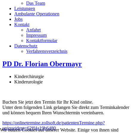
Das Team
Leistungen
Ambulante Operationen
Jobs
Kontakt
Anfahrt
Impressum
Kontaktformular
Datenschutz
Verfahrensverzeichnis
PD Dr. Florian Obermayr
Kinderchirurgie
Kinderurologie
Buchen Sie jetzt den Termin für Ihr Kind online.
Unter dem folgenden Link gelangen Sie direkt zum Terminkalender
und können bequem Ihren Wunschtermin vereinbaren.
https://onlinetermine.zollsoft.de/patientenTermine.php?
uniqueident=62ff4a19b6480
Wir nutzen Cookies auf unserer Website. Einige von ihnen sind