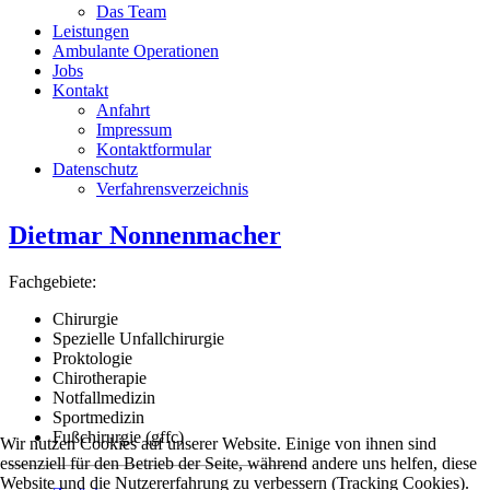
Das Team
Leistungen
Ambulante Operationen
Jobs
Kontakt
Anfahrt
Impressum
Kontaktformular
Datenschutz
Verfahrensverzeichnis
Dietmar Nonnenmacher
Fachgebiete:
Chirurgie
Spezielle Unfallchirurgie
Proktologie
Chirotherapie
Notfallmedizin
Sportmedizin
Fußchirurgie (gffc)
Wir nutzen Cookies auf unserer Website. Einige von ihnen sind
essenziell für den Betrieb der Seite, während andere uns helfen, diese
Website und die Nutzererfahrung zu verbessern (Tracking Cookies).