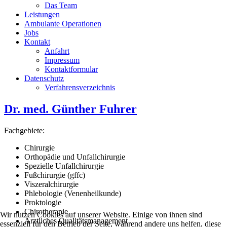
Das Team
Leistungen
Ambulante Operationen
Jobs
Kontakt
Anfahrt
Impressum
Kontaktformular
Datenschutz
Verfahrensverzeichnis
Dr. med. Günther Fuhrer
Fachgebiete:
Chirurgie
Orthopädie und Unfallchirurgie
Spezielle Unfallchirurgie
Fußchirurgie (gffc)
Viszeralchirurgie
Phlebologie (Venenheilkunde)
Proktologie
Chirotherapie
Wir nutzen Cookies auf unserer Website. Einige von ihnen sind
Ärztliches Qualitätsmanagement
essenziell für den Betrieb der Seite, während andere uns helfen, diese